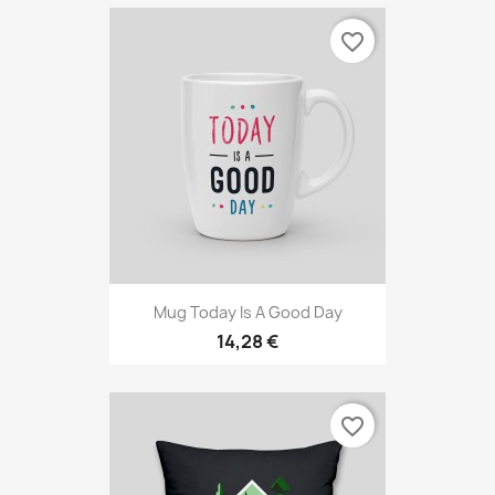
favorite_border
Mug Today Is A Good Day
14,28 €
favorite_border