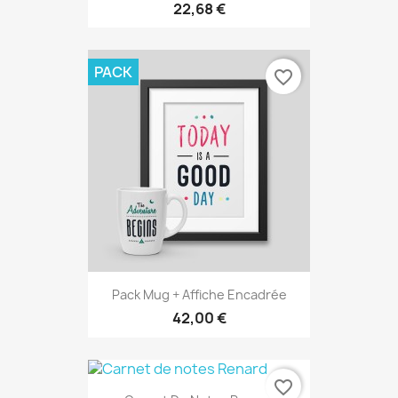
22,68 €
PACK
favorite_border
Pack Mug + Affiche Encadrée
42,00 €
favorite_border