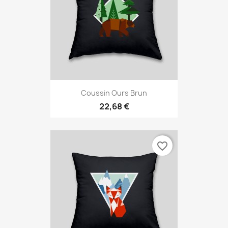
Coussin Ours Brun
22,68 €
favorite_border