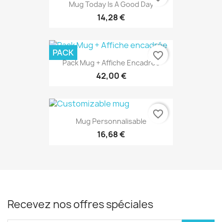
Mug Today Is A Good Day
14,28 €
PACK
favorite_border
Pack Mug + Affiche Encadrée
42,00 €
favorite_border
Mug Personnalisable
16,68 €
Recevez nos offres spéciales