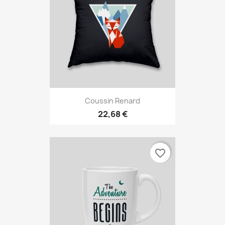
Coussin Renard
22,68 €
favorite_border